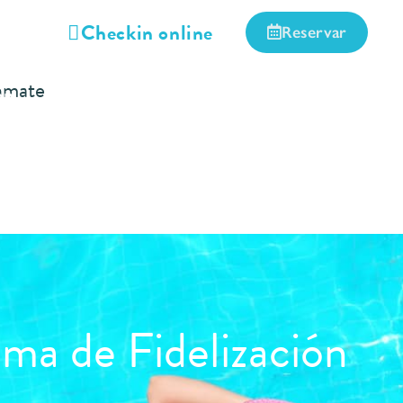
Checkin online
ceder
Reservar
hmate
ón
Galería
Contacto
ama de Fidelización