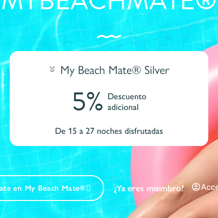
MYBEACHMATE®
My Beach Mate® Silver
5%
Descuento
adicional
De 15 a 27 noches disfrutadas
Acc
¿Ya eres miembro?
tate en My Beach Mate®